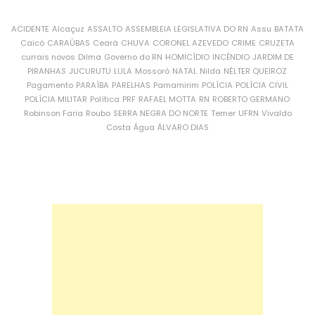
ACIDENTE
Alcaçuz
ASSALTO
ASSEMBLEIA LEGISLATIVA DO RN
Assu
BATATA
Caicó
CARAÚBAS
Ceará
CHUVA
CORONEL AZEVEDO
CRIME
CRUZETA
currais novos
Dilma
Governo do RN
HOMICÍDIO
INCÊNDIO
JARDIM DE
PIRANHAS
JUCURUTU
LULA
Mossoró
NATAL
Nilda
NÉLTER QUEIROZ
Pagamento
PARAÍBA
PARELHAS
Parnamirim
POLÍCIA
POLÍCIA CIVIL
POLÍCIA MILITAR
Política
PRF
RAFAEL MOTTA
RN
ROBERTO GERMANO
Robinson Faria
Roubo
SERRA NEGRA DO NORTE
Temer
UFRN
Vivaldo
Costa
Água
ÁLVARO DIAS