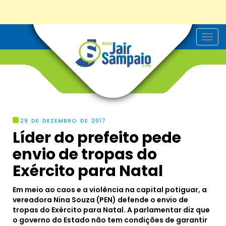
T
o
g
g
l
e
n
a
v
i
g
29 DE DEZEMBRO DE 2017
a
Líder do prefeito pede
t
i
envio de tropas do
o
n
Exército para Natal
Em meio ao caos e a violência na capital potiguar, a
vereadora Nina Souza (PEN) defende o envio de
tropas do Exército para Natal. A parlamentar diz que
o governo do Estado não tem condições de garantir