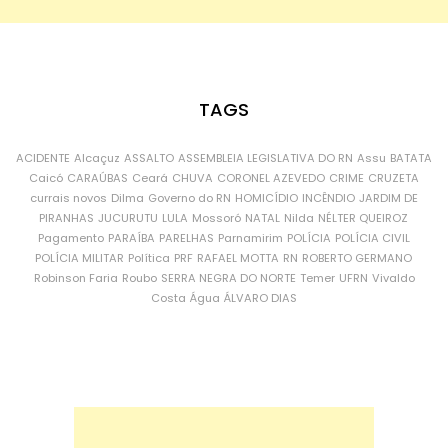
TAGS
ACIDENTE
Alcaçuz
ASSALTO
ASSEMBLEIA LEGISLATIVA DO RN
Assu
BATATA
Caicó
CARAÚBAS
Ceará
CHUVA
CORONEL AZEVEDO
CRIME
CRUZETA
currais novos
Dilma
Governo do RN
HOMICÍDIO
INCÊNDIO
JARDIM DE
PIRANHAS
JUCURUTU
LULA
Mossoró
NATAL
Nilda
NÉLTER QUEIROZ
Pagamento
PARAÍBA
PARELHAS
Parnamirim
POLÍCIA
POLÍCIA CIVIL
POLÍCIA MILITAR
Política
PRF
RAFAEL MOTTA
RN
ROBERTO GERMANO
Robinson Faria
Roubo
SERRA NEGRA DO NORTE
Temer
UFRN
Vivaldo
Costa
Água
ÁLVARO DIAS