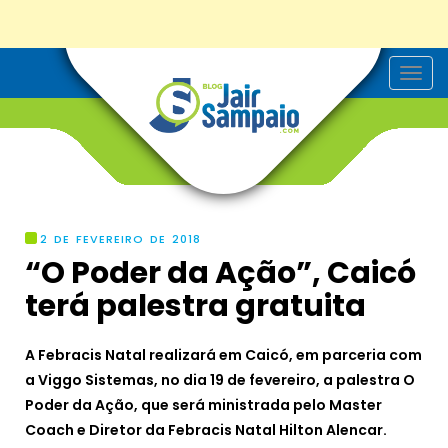
T
o
g
g
l
e
n
a
v
i
g
2 DE FEVEREIRO DE 2018
a
“O Poder da Ação”, Caicó
t
i
terá palestra gratuita
o
n
A Febracis Natal realizará em Caicó, em parceria com
a Viggo Sistemas, no dia 19 de fevereiro, a palestra O
Poder da Ação, que será ministrada pelo Master
Coach e Diretor da Febracis Natal Hilton Alencar.