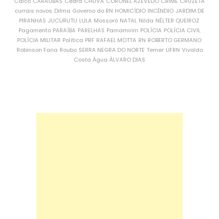
Caicó
CARAÚBAS
Ceará
CHUVA
CORONEL AZEVEDO
CRIME
CRUZETA
currais novos
Dilma
Governo do RN
HOMICÍDIO
INCÊNDIO
JARDIM DE
PIRANHAS
JUCURUTU
LULA
Mossoró
NATAL
Nilda
NÉLTER QUEIROZ
Pagamento
PARAÍBA
PARELHAS
Parnamirim
POLÍCIA
POLÍCIA CIVIL
POLÍCIA MILITAR
Política
PRF
RAFAEL MOTTA
RN
ROBERTO GERMANO
Robinson Faria
Roubo
SERRA NEGRA DO NORTE
Temer
UFRN
Vivaldo
Costa
Água
ÁLVARO DIAS