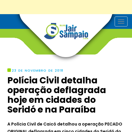
T
o
g
g
l
e
n
a
v
i
g
23 DE NOVEMBRO DE 2018
a
Polícia Civil detalha
t
i
operação deflagrada
o
n
hoje em cidades do
Seridó e na Paraíba
A Polícia Civil de Caicó detalhou a operação PECADO
ORIGINAL deflagrada em cinco cidades do Seridó do