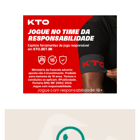
Jogue com responsabilidade. 18+