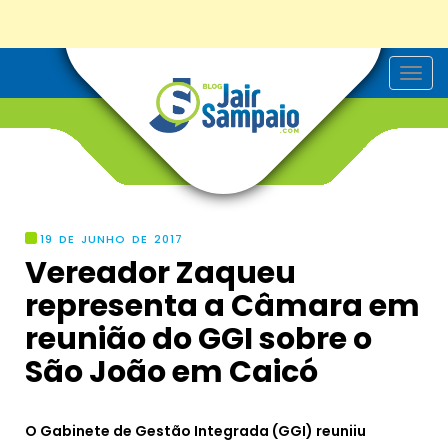
T
o
g
g
l
e
n
a
v
i
g
19 DE JUNHO DE 2017
a
Vereador Zaqueu
t
i
representa a Câmara em
o
n
reunião do GGI sobre o
São João em Caicó
O Gabinete de Gestão Integrada (GGI) reuniiu