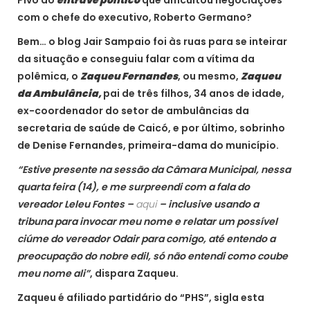
com o chefe do executivo, Roberto Germano?
Bem… o blog Jair Sampaio foi às ruas para se inteirar
da situação e conseguiu falar com a vítima da
polêmica, o
Zaqueu Fernandes
, ou mesmo,
Zaqueu
da Ambulância,
pai de três filhos, 34 anos de idade,
ex-coordenador do setor de ambulâncias da
secretaria de saúde de Caicó, e por último, sobrinho
de Denise Fernandes, primeira-dama do município.
“Estive presente na sessão da Câmara Municipal, nessa
quarta feira (14), e me surpreendi com a fala do
vereador Leleu Fontes –
aqui
– inclusive usando a
tribuna para invocar meu nome e relatar um possível
ciúme do vereador Odair para comigo, até entendo a
preocupação do nobre edil, só não entendi como coube
meu nome ali”
, dispara Zaqueu.
Zaqueu é afiliado partidário do “PHS”, sigla esta