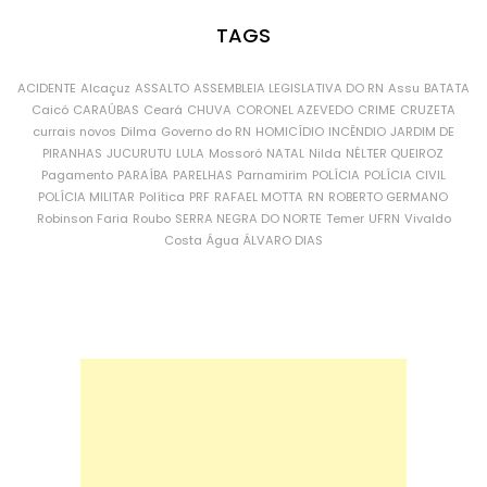
TAGS
ACIDENTE
Alcaçuz
ASSALTO
ASSEMBLEIA LEGISLATIVA DO RN
Assu
BATATA
Caicó
CARAÚBAS
Ceará
CHUVA
CORONEL AZEVEDO
CRIME
CRUZETA
currais novos
Dilma
Governo do RN
HOMICÍDIO
INCÊNDIO
JARDIM DE
PIRANHAS
JUCURUTU
LULA
Mossoró
NATAL
Nilda
NÉLTER QUEIROZ
Pagamento
PARAÍBA
PARELHAS
Parnamirim
POLÍCIA
POLÍCIA CIVIL
POLÍCIA MILITAR
Política
PRF
RAFAEL MOTTA
RN
ROBERTO GERMANO
Robinson Faria
Roubo
SERRA NEGRA DO NORTE
Temer
UFRN
Vivaldo
Costa
Água
ÁLVARO DIAS