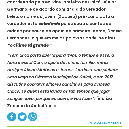
coordenada pelo ex-vice-prefeito de Caicó, Júnior
Germano, e de acordo com a fala do vereador
Leleu, o nome do jovem (Zaqueu) pré-candidato a
vereador está
eclodindo
pelos quatro cantos da
cidade por causa do apoio da primeira-dama, Denise
Fernandes, o que em meias palavras pode-se dizer…
“o ciúme tá grande”
.
“Tem uma porta aberta para mim, o tempo é esse, a
hora é essa! Com o apoio da minha família, meus
amigos Alison Matheus e James Cardoso, vou pleitear
uma vaga na Câmara Municipal de Caicó, e em 2017
discutir e cobrar melhores caminhos para a nossa
Caicó, se quem está lá não os faz, temos que jogar
sangue novo, porque eu quero e vou fazer”,
finaliza
Zaqueu da Ambulância.
3 COMENTÁRIOS