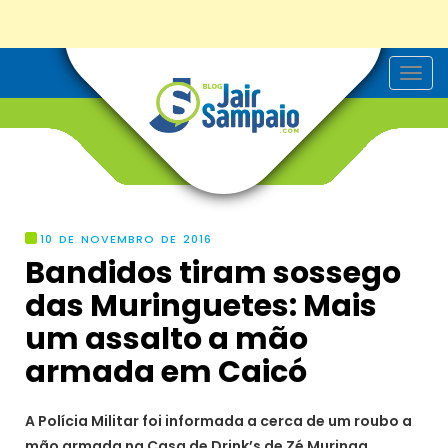
T
o
g
g
l
e
n
a
v
i
g
10 DE NOVEMBRO DE 2016
a
Bandidos tiram sossego
t
i
das Muringuetes: Mais
o
n
um assalto a mão
armada em Caicó
A Polícia Militar foi informada a cerca de um roubo a
mão armada na Casa de Drink’s de Zé Muringa,