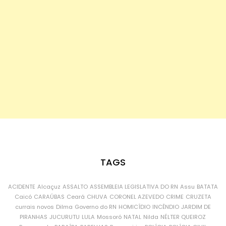
TAGS
ACIDENTE
Alcaçuz
ASSALTO
ASSEMBLEIA LEGISLATIVA DO RN
Assu
BATATA
Caicó
CARAÚBAS
Ceará
CHUVA
CORONEL AZEVEDO
CRIME
CRUZETA
currais novos
Dilma
Governo do RN
HOMICÍDIO
INCÊNDIO
JARDIM DE
PIRANHAS
JUCURUTU
LULA
Mossoró
NATAL
Nilda
NÉLTER QUEIROZ