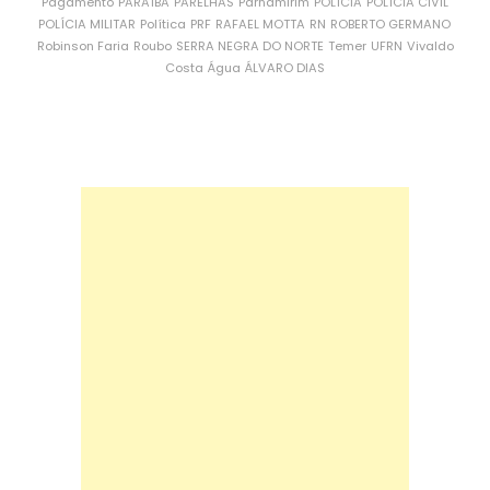
Pagamento
PARAÍBA
PARELHAS
Parnamirim
POLÍCIA
POLÍCIA CIVIL
POLÍCIA MILITAR
Política
PRF
RAFAEL MOTTA
RN
ROBERTO GERMANO
Robinson Faria
Roubo
SERRA NEGRA DO NORTE
Temer
UFRN
Vivaldo
Costa
Água
ÁLVARO DIAS