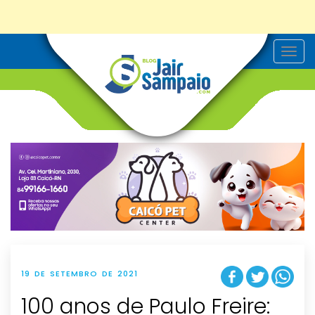
T
o
g
g
l
e
n
a
v
i
g
a
t
i
o
n
19 DE SETEMBRO DE 2021
100 anos de Paulo Freire: