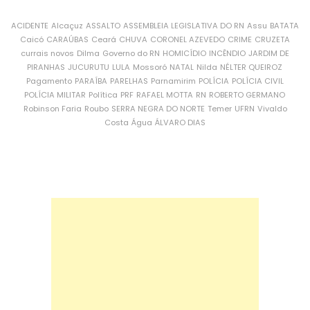
ACIDENTE
Alcaçuz
ASSALTO
ASSEMBLEIA LEGISLATIVA DO RN
Assu
BATATA
Caicó
CARAÚBAS
Ceará
CHUVA
CORONEL AZEVEDO
CRIME
CRUZETA
currais novos
Dilma
Governo do RN
HOMICÍDIO
INCÊNDIO
JARDIM DE
PIRANHAS
JUCURUTU
LULA
Mossoró
NATAL
Nilda
NÉLTER QUEIROZ
Pagamento
PARAÍBA
PARELHAS
Parnamirim
POLÍCIA
POLÍCIA CIVIL
POLÍCIA MILITAR
Política
PRF
RAFAEL MOTTA
RN
ROBERTO GERMANO
Robinson Faria
Roubo
SERRA NEGRA DO NORTE
Temer
UFRN
Vivaldo
Costa
Água
ÁLVARO DIAS