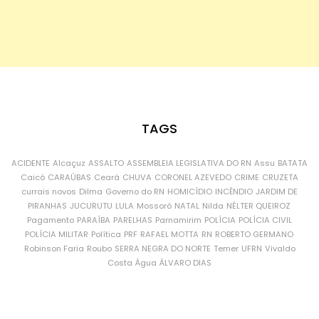
TAGS
ACIDENTE
Alcaçuz
ASSALTO
ASSEMBLEIA LEGISLATIVA DO RN
Assu
BATATA
Caicó
CARAÚBAS
Ceará
CHUVA
CORONEL AZEVEDO
CRIME
CRUZETA
currais novos
Dilma
Governo do RN
HOMICÍDIO
INCÊNDIO
JARDIM DE
PIRANHAS
JUCURUTU
LULA
Mossoró
NATAL
Nilda
NÉLTER QUEIROZ
Pagamento
PARAÍBA
PARELHAS
Parnamirim
POLÍCIA
POLÍCIA CIVIL
POLÍCIA MILITAR
Política
PRF
RAFAEL MOTTA
RN
ROBERTO GERMANO
Robinson Faria
Roubo
SERRA NEGRA DO NORTE
Temer
UFRN
Vivaldo
Costa
Água
ÁLVARO DIAS