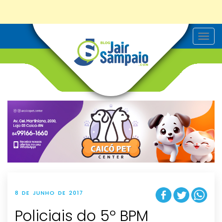
T
o
g
g
l
e
n
a
v
i
g
a
t
i
o
n
8 DE JUNHO DE 2017
Policiais do 5º BPM