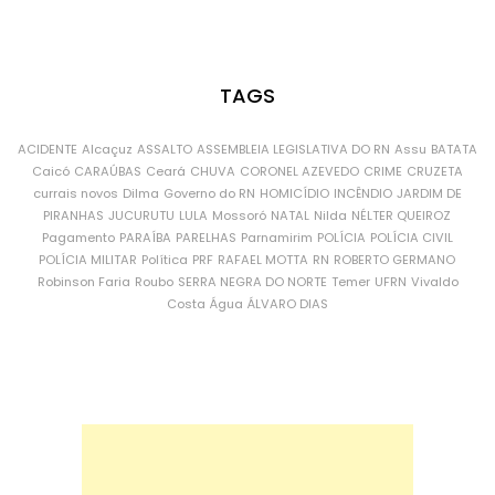
TAGS
ACIDENTE
Alcaçuz
ASSALTO
ASSEMBLEIA LEGISLATIVA DO RN
Assu
BATATA
Caicó
CARAÚBAS
Ceará
CHUVA
CORONEL AZEVEDO
CRIME
CRUZETA
currais novos
Dilma
Governo do RN
HOMICÍDIO
INCÊNDIO
JARDIM DE
PIRANHAS
JUCURUTU
LULA
Mossoró
NATAL
Nilda
NÉLTER QUEIROZ
Pagamento
PARAÍBA
PARELHAS
Parnamirim
POLÍCIA
POLÍCIA CIVIL
POLÍCIA MILITAR
Política
PRF
RAFAEL MOTTA
RN
ROBERTO GERMANO
Robinson Faria
Roubo
SERRA NEGRA DO NORTE
Temer
UFRN
Vivaldo
Costa
Água
ÁLVARO DIAS