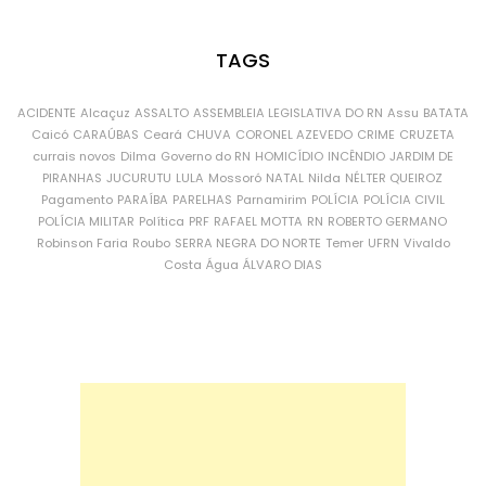
TAGS
ACIDENTE
Alcaçuz
ASSALTO
ASSEMBLEIA LEGISLATIVA DO RN
Assu
BATATA
Caicó
CARAÚBAS
Ceará
CHUVA
CORONEL AZEVEDO
CRIME
CRUZETA
currais novos
Dilma
Governo do RN
HOMICÍDIO
INCÊNDIO
JARDIM DE
PIRANHAS
JUCURUTU
LULA
Mossoró
NATAL
Nilda
NÉLTER QUEIROZ
Pagamento
PARAÍBA
PARELHAS
Parnamirim
POLÍCIA
POLÍCIA CIVIL
POLÍCIA MILITAR
Política
PRF
RAFAEL MOTTA
RN
ROBERTO GERMANO
Robinson Faria
Roubo
SERRA NEGRA DO NORTE
Temer
UFRN
Vivaldo
Costa
Água
ÁLVARO DIAS