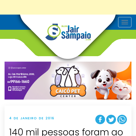
T
o
g
g
l
e
n
a
v
i
g
a
t
i
o
n
4 DE JANEIRO DE 2016
140 mil pessoas foram ao