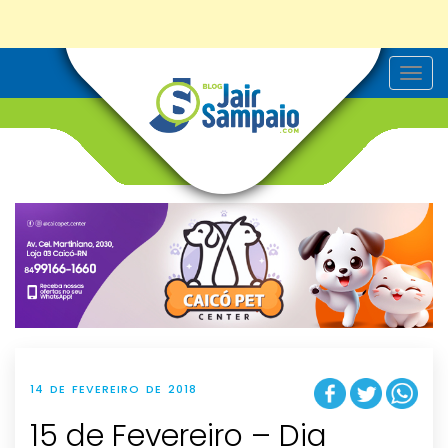
T
o
g
g
l
e
n
a
v
i
g
a
t
i
o
n
14 DE FEVEREIRO DE 2018
15 de Fevereiro – Dia