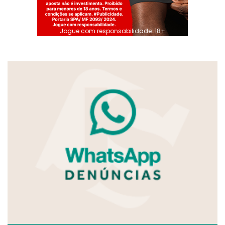
Jogue com responsabilidade. 18+