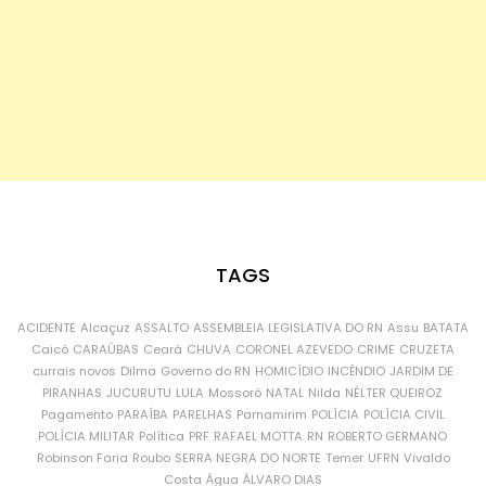
TAGS
ACIDENTE
Alcaçuz
ASSALTO
ASSEMBLEIA LEGISLATIVA DO RN
Assu
BATATA
Caicó
CARAÚBAS
Ceará
CHUVA
CORONEL AZEVEDO
CRIME
CRUZETA
currais novos
Dilma
Governo do RN
HOMICÍDIO
INCÊNDIO
JARDIM DE
PIRANHAS
JUCURUTU
LULA
Mossoró
NATAL
Nilda
NÉLTER QUEIROZ
Pagamento
PARAÍBA
PARELHAS
Parnamirim
POLÍCIA
POLÍCIA CIVIL
POLÍCIA MILITAR
Política
PRF
RAFAEL MOTTA
RN
ROBERTO GERMANO
Robinson Faria
Roubo
SERRA NEGRA DO NORTE
Temer
UFRN
Vivaldo
Costa
Água
ÁLVARO DIAS