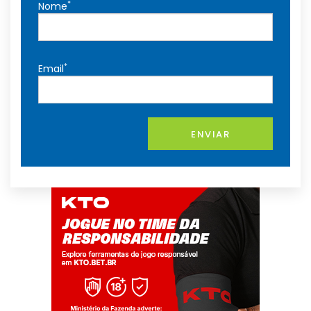
*
Nome
*
Email
ENVIAR