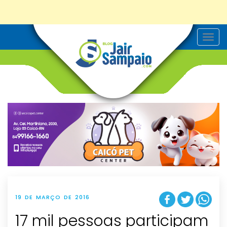
T
o
g
g
l
e
n
a
v
i
g
a
t
i
o
n
19 DE MARÇO DE 2016
17 mil pessoas participam