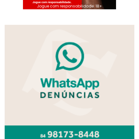
Jogue com responsabilidade. 18+