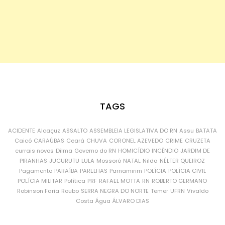
TAGS
ACIDENTE
Alcaçuz
ASSALTO
ASSEMBLEIA LEGISLATIVA DO RN
Assu
BATATA
Caicó
CARAÚBAS
Ceará
CHUVA
CORONEL AZEVEDO
CRIME
CRUZETA
currais novos
Dilma
Governo do RN
HOMICÍDIO
INCÊNDIO
JARDIM DE
PIRANHAS
JUCURUTU
LULA
Mossoró
NATAL
Nilda
NÉLTER QUEIROZ
Pagamento
PARAÍBA
PARELHAS
Parnamirim
POLÍCIA
POLÍCIA CIVIL
POLÍCIA MILITAR
Política
PRF
RAFAEL MOTTA
RN
ROBERTO GERMANO
Robinson Faria
Roubo
SERRA NEGRA DO NORTE
Temer
UFRN
Vivaldo
Costa
Água
ÁLVARO DIAS