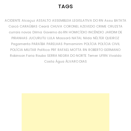
TAGS
ACIDENTE
Alcaçuz
ASSALTO
ASSEMBLEIA LEGISLATIVA DO RN
Assu
BATATA
Caicó
CARAÚBAS
Ceará
CHUVA
CORONEL AZEVEDO
CRIME
CRUZETA
currais novos
Dilma
Governo do RN
HOMICÍDIO
INCÊNDIO
JARDIM DE
PIRANHAS
JUCURUTU
LULA
Mossoró
NATAL
Nilda
NÉLTER QUEIROZ
Pagamento
PARAÍBA
PARELHAS
Parnamirim
POLÍCIA
POLÍCIA CIVIL
POLÍCIA MILITAR
Política
PRF
RAFAEL MOTTA
RN
ROBERTO GERMANO
Robinson Faria
Roubo
SERRA NEGRA DO NORTE
Temer
UFRN
Vivaldo
Costa
Água
ÁLVARO DIAS