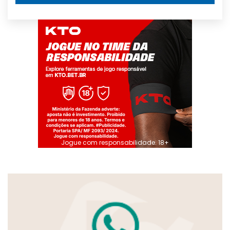
Jogue com responsabilidade. 18+