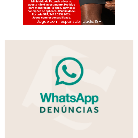
Jogue com responsabilidade. 18+