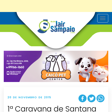
T
o
g
g
l
e
n
a
v
i
g
a
t
i
o
n
20 DE NOVEMBRO DE 2015
1ª Caravana de Santana