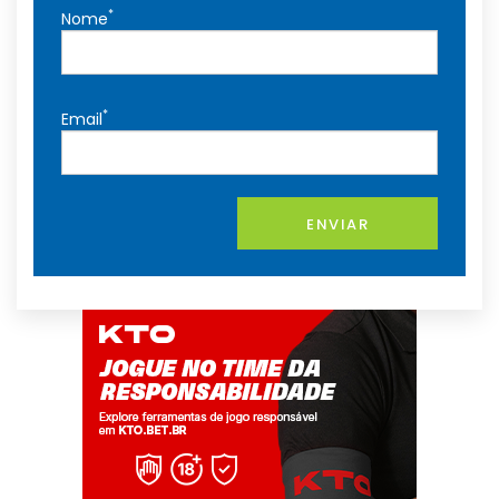
*
Nome
*
Email
ENVIAR