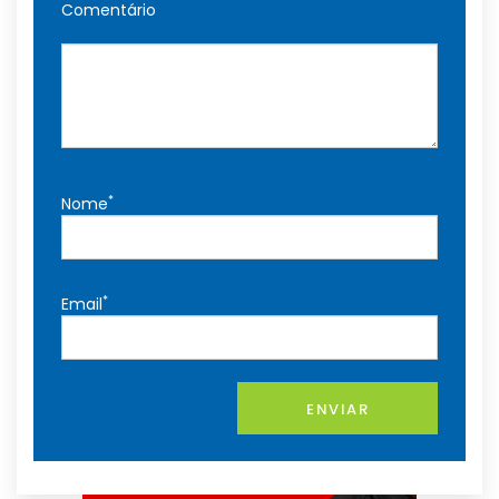
Comentário
*
Nome
*
Email
ENVIAR