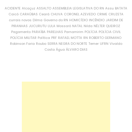
ACIDENTE
Alcaçuz
ASSALTO
ASSEMBLEIA LEGISLATIVA DO RN
Assu
BATATA
Caicó
CARAÚBAS
Ceará
CHUVA
CORONEL AZEVEDO
CRIME
CRUZETA
currais novos
Dilma
Governo do RN
HOMICÍDIO
INCÊNDIO
JARDIM DE
PIRANHAS
JUCURUTU
LULA
Mossoró
NATAL
Nilda
NÉLTER QUEIROZ
Pagamento
PARAÍBA
PARELHAS
Parnamirim
POLÍCIA
POLÍCIA CIVIL
POLÍCIA MILITAR
Política
PRF
RAFAEL MOTTA
RN
ROBERTO GERMANO
Robinson Faria
Roubo
SERRA NEGRA DO NORTE
Temer
UFRN
Vivaldo
Costa
Água
ÁLVARO DIAS