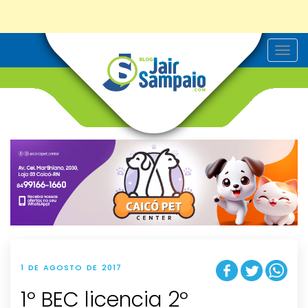
T
o
g
g
l
e
n
a
v
i
g
a
t
i
o
n
1 DE AGOSTO DE 2017
1º BEC licencia 2º