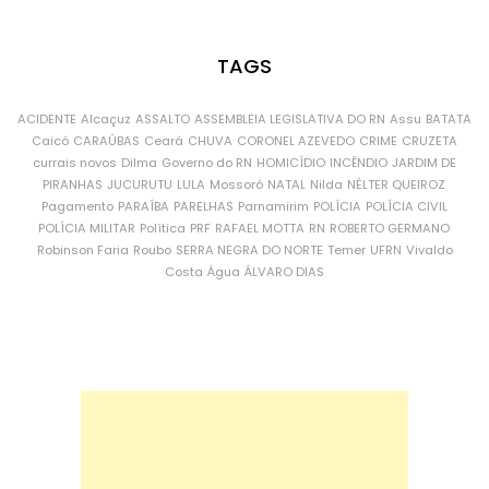
TAGS
ACIDENTE
Alcaçuz
ASSALTO
ASSEMBLEIA LEGISLATIVA DO RN
Assu
BATATA
Caicó
CARAÚBAS
Ceará
CHUVA
CORONEL AZEVEDO
CRIME
CRUZETA
currais novos
Dilma
Governo do RN
HOMICÍDIO
INCÊNDIO
JARDIM DE
PIRANHAS
JUCURUTU
LULA
Mossoró
NATAL
Nilda
NÉLTER QUEIROZ
Pagamento
PARAÍBA
PARELHAS
Parnamirim
POLÍCIA
POLÍCIA CIVIL
POLÍCIA MILITAR
Política
PRF
RAFAEL MOTTA
RN
ROBERTO GERMANO
Robinson Faria
Roubo
SERRA NEGRA DO NORTE
Temer
UFRN
Vivaldo
Costa
Água
ÁLVARO DIAS