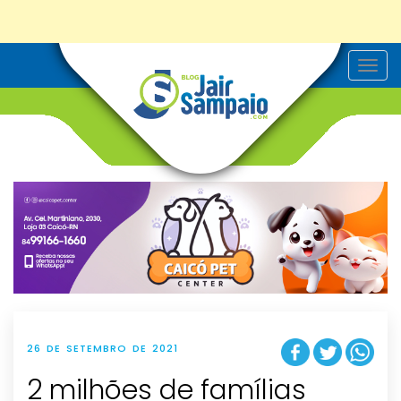
T
o
g
g
l
e
n
a
v
i
g
a
t
i
o
n
26 DE SETEMBRO DE 2021
2 milhões de famílias