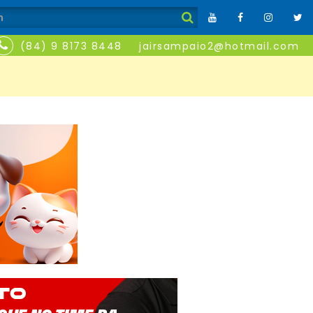
(84) 9 8173 8448
jairsampaio2@hotmail.com