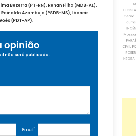
A
tima Bezerra (PT-RN), Renan Filho (MDB-AL),
LEGISL
, Reinaldo Azambuja (PSDB-MS), Ibaneis
Ceará
Goés (PDT-AP).
curra
INCÊ
Mosso
PARA
a opinião
CIVIL
PO
ROBE
il não será publicado.
NEGRA 
*
Email