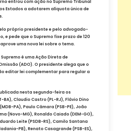
verno entrou com ação no Supremo Tribunal
 os Estados a adotarem alíquota única de
s.
lo próprio presidente e pelo advogado-
co, e pede que o Supremo fixe prazo de 120
 aprove uma nova lei sobre o tema.
 Supremo é uma Ação Direta de
 Omissão (ADO). O presidente alega que o
o editar lei complementar para regular a
publicada nesta segunda-feira os
-BA), Claudio Castro (PL-RJ), Flávio Dino
 (MDB-PA), Paulo Câmara (PSB-PE), João
ema (Novo-MG), Ronaldo Caiado (DEM-GO),
duardo Leite (PSDB-RS), Camilo Santana
dadania-PB), Renato Casagrande (PSB-ES),