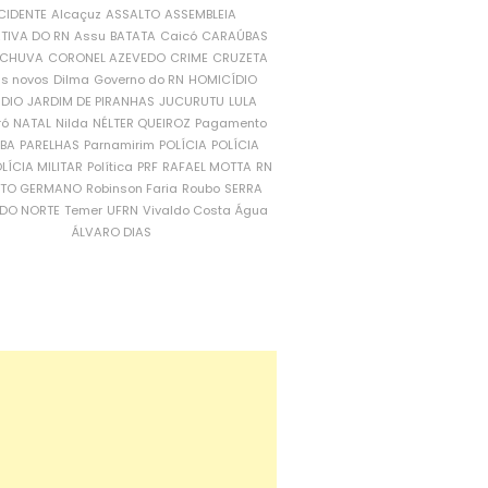
CIDENTE
Alcaçuz
ASSALTO
ASSEMBLEIA
ATIVA DO RN
Assu
BATATA
Caicó
CARAÚBAS
CHUVA
CORONEL AZEVEDO
CRIME
CRUZETA
is novos
Dilma
Governo do RN
HOMICÍDIO
NDIO
JARDIM DE PIRANHAS
JUCURUTU
LULA
ró
NATAL
Nilda
NÉLTER QUEIROZ
Pagamento
ÍBA
PARELHAS
Parnamirim
POLÍCIA
POLÍCIA
LÍCIA MILITAR
Política
PRF
RAFAEL MOTTA
RN
RTO GERMANO
Robinson Faria
Roubo
SERRA
DO NORTE
Temer
UFRN
Vivaldo Costa
Água
ÁLVARO DIAS