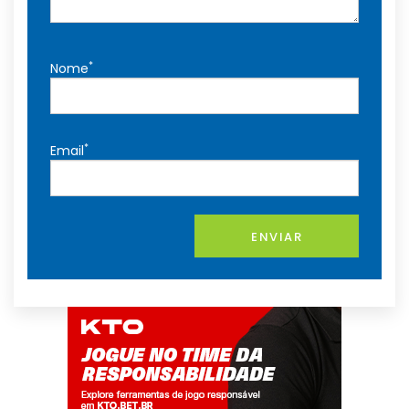
*
Nome
*
Email
ENVIAR