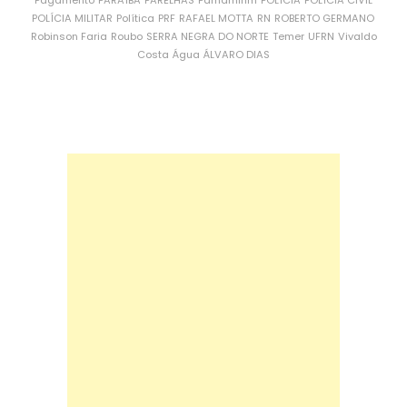
Pagamento
PARAÍBA
PARELHAS
Parnamirim
POLÍCIA
POLÍCIA CIVIL
POLÍCIA MILITAR
Política
PRF
RAFAEL MOTTA
RN
ROBERTO GERMANO
Robinson Faria
Roubo
SERRA NEGRA DO NORTE
Temer
UFRN
Vivaldo
Costa
Água
ÁLVARO DIAS