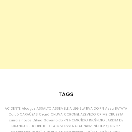
TAGS
ACIDENTE
Alcaçuz
ASSALTO
ASSEMBLEIA LEGISLATIVA DO RN
Assu
BATATA
Caicó
CARAÚBAS
Ceará
CHUVA
CORONEL AZEVEDO
CRIME
CRUZETA
currais novos
Dilma
Governo do RN
HOMICÍDIO
INCÊNDIO
JARDIM DE
PIRANHAS
JUCURUTU
LULA
Mossoró
NATAL
Nilda
NÉLTER QUEIROZ