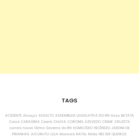
TAGS
ACIDENTE
Alcaçuz
ASSALTO
ASSEMBLEIA LEGISLATIVA DO RN
Assu
BATATA
Caicó
CARAÚBAS
Ceará
CHUVA
CORONEL AZEVEDO
CRIME
CRUZETA
currais novos
Dilma
Governo do RN
HOMICÍDIO
INCÊNDIO
JARDIM DE
PIRANHAS
JUCURUTU
LULA
Mossoró
NATAL
Nilda
NÉLTER QUEIROZ