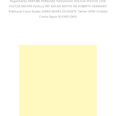
Pagamento
PARAÍBA
PARELHAS
Parnamirim
POLÍCIA
POLÍCIA CIVIL
POLÍCIA MILITAR
Política
PRF
RAFAEL MOTTA
RN
ROBERTO GERMANO
Robinson Faria
Roubo
SERRA NEGRA DO NORTE
Temer
UFRN
Vivaldo
Costa
Água
ÁLVARO DIAS