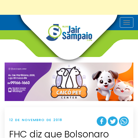
T
o
g
g
l
e
n
a
v
i
g
a
t
i
o
n
12 DE NOVEMBRO DE 2018
FHC diz que Bolsonaro