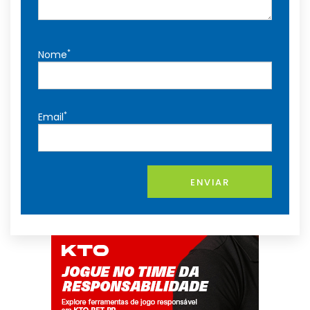
*
Nome
*
Email
ENVIAR