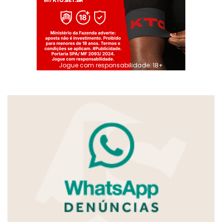
Jogue com responsabilidade. 18+