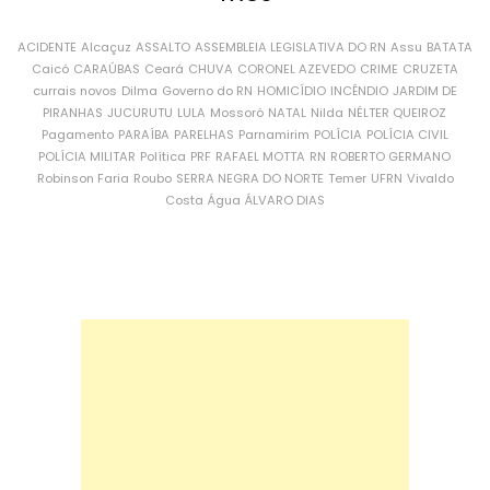
ACIDENTE
Alcaçuz
ASSALTO
ASSEMBLEIA LEGISLATIVA DO RN
Assu
BATATA
Caicó
CARAÚBAS
Ceará
CHUVA
CORONEL AZEVEDO
CRIME
CRUZETA
currais novos
Dilma
Governo do RN
HOMICÍDIO
INCÊNDIO
JARDIM DE
PIRANHAS
JUCURUTU
LULA
Mossoró
NATAL
Nilda
NÉLTER QUEIROZ
Pagamento
PARAÍBA
PARELHAS
Parnamirim
POLÍCIA
POLÍCIA CIVIL
POLÍCIA MILITAR
Política
PRF
RAFAEL MOTTA
RN
ROBERTO GERMANO
Robinson Faria
Roubo
SERRA NEGRA DO NORTE
Temer
UFRN
Vivaldo
Costa
Água
ÁLVARO DIAS