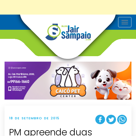
T
o
g
g
l
e
n
a
v
i
g
a
t
i
o
n
18 DE SETEMBRO DE 2015
PM apreende duas