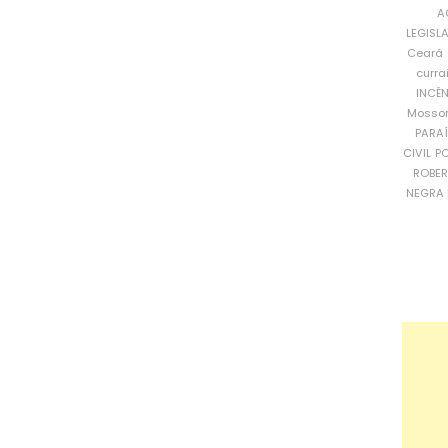
A
LEGISL
Ceará
curra
INCÊ
Mosso
PARA
CIVIL
PO
ROBE
NEGRA 