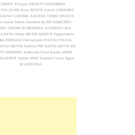
CIDENTE
Alcaçuz
ASSALTO
ASSEMBLEIA
ATIVA DO RN
Assu
BATATA
Caicó
CARAÚBAS
CHUVA
CORONEL AZEVEDO
CRIME
CRUZETA
is novos
Dilma
Governo do RN
HOMICÍDIO
NDIO
JARDIM DE PIRANHAS
JUCURUTU
LULA
ró
NATAL
Nilda
NÉLTER QUEIROZ
Pagamento
ÍBA
PARELHAS
Parnamirim
POLÍCIA
POLÍCIA
LÍCIA MILITAR
Política
PRF
RAFAEL MOTTA
RN
RTO GERMANO
Robinson Faria
Roubo
SERRA
DO NORTE
Temer
UFRN
Vivaldo Costa
Água
ÁLVARO DIAS