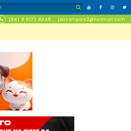
(84) 9 8173 8448
jairsampaio2@hotmail.com