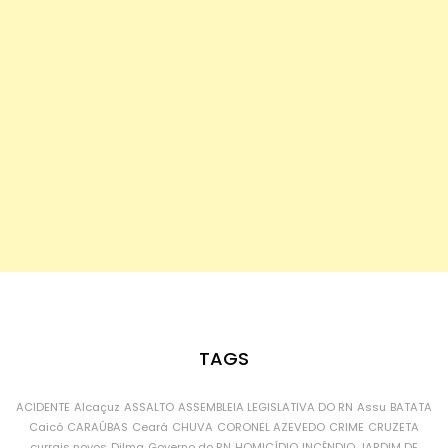
TAGS
ACIDENTE
Alcaçuz
ASSALTO
ASSEMBLEIA LEGISLATIVA DO RN
Assu
BATATA
Caicó
CARAÚBAS
Ceará
CHUVA
CORONEL AZEVEDO
CRIME
CRUZETA
currais novos
Dilma
Governo do RN
HOMICÍDIO
INCÊNDIO
JARDIM DE