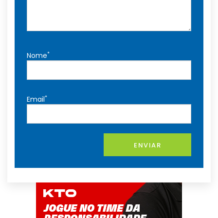
*
Nome
*
Email
ENVIAR