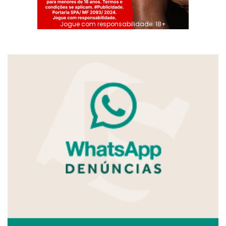
Jogue com responsabilidade. 18+