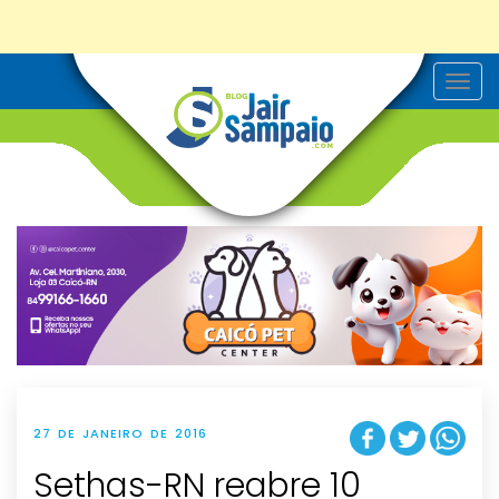
T
o
g
g
l
e
n
a
v
i
g
a
t
i
o
n
27 DE JANEIRO DE 2016
Sethas-RN reabre 10