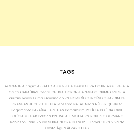
TAGS
ACIDENTE
Alcaçuz
ASSALTO
ASSEMBLEIA LEGISLATIVA DO RN
Assu
BATATA
Caicó
CARAÚBAS
Ceará
CHUVA
CORONEL AZEVEDO
CRIME
CRUZETA
currais novos
Dilma
Governo do RN
HOMICÍDIO
INCÊNDIO
JARDIM DE
PIRANHAS
JUCURUTU
LULA
Mossoró
NATAL
Nilda
NÉLTER QUEIROZ
Pagamento
PARAÍBA
PARELHAS
Parnamirim
POLÍCIA
POLÍCIA CIVIL
POLÍCIA MILITAR
Política
PRF
RAFAEL MOTTA
RN
ROBERTO GERMANO
Robinson Faria
Roubo
SERRA NEGRA DO NORTE
Temer
UFRN
Vivaldo
Costa
Água
ÁLVARO DIAS