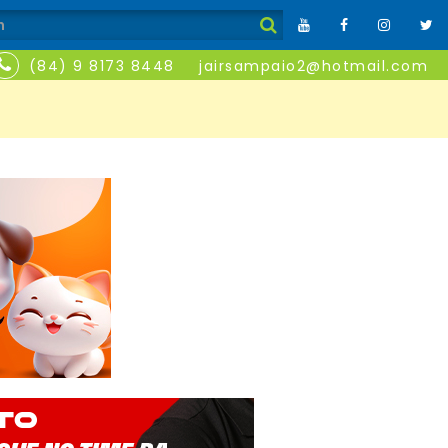
(84) 9 8173 8448
jairsampaio2@hotmail.com