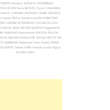
CIDENTE
Alcaçuz
ASSALTO
ASSEMBLEIA
ATIVA DO RN
Assu
BATATA
Caicó
CARAÚBAS
CHUVA
CORONEL AZEVEDO
CRIME
CRUZETA
is novos
Dilma
Governo do RN
HOMICÍDIO
NDIO
JARDIM DE PIRANHAS
JUCURUTU
LULA
ró
NATAL
Nilda
NÉLTER QUEIROZ
Pagamento
ÍBA
PARELHAS
Parnamirim
POLÍCIA
POLÍCIA
LÍCIA MILITAR
Política
PRF
RAFAEL MOTTA
RN
RTO GERMANO
Robinson Faria
Roubo
SERRA
DO NORTE
Temer
UFRN
Vivaldo Costa
Água
ÁLVARO DIAS