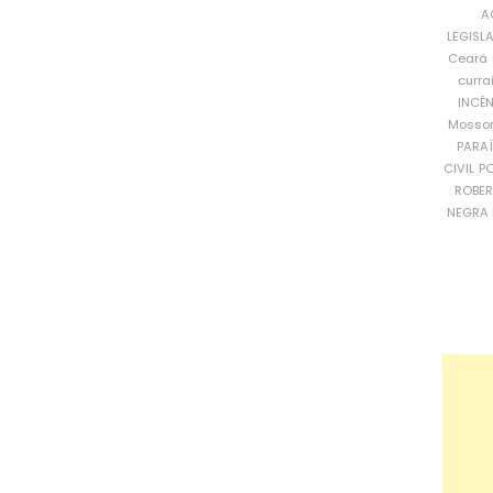
A
LEGISL
Ceará
curra
INCÊ
Mosso
PARA
CIVIL
PO
ROBE
NEGRA 