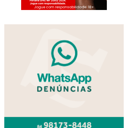
Jogue com responsabilidade. 18+