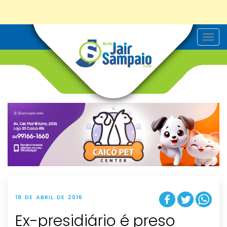
T
o
g
g
l
e
n
a
v
i
g
a
t
i
o
n
18 DE ABRIL DE 2016
Ex-presidiário é preso