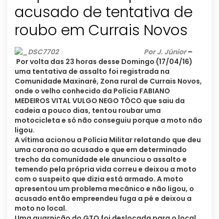
acusado de tentativa de
roubo em Currais Novos
Por J. Júnior
–
Por volta das 23 horas desse Domingo (17/04/16)
uma tentativa de assalto foi registrada na
Comunidade Maxinaré, Zona rural de Currais Novos,
onde o velho conhecido da Polícia FABIANO
MEDEIROS VITAL VULGO NEGO TÔCO que saiu da
cadeia a pouco dias, tentou roubar uma
motocicleta e só não conseguiu porque a moto não
ligou.
A vítima acionou a Polícia Militar relatando que deu
uma carona ao acusado e que em determinado
trecho da comunidade ele anunciou o assalto e
temendo pela própria vida correu e deixou a moto
com o suspeito que dizia está armado. A moto
apresentou um problema mecânico e não ligou, o
acusado então empreendeu fuga a pé e deixou a
moto no local.
Uma guarnição do GTO foi deslocada para o local,