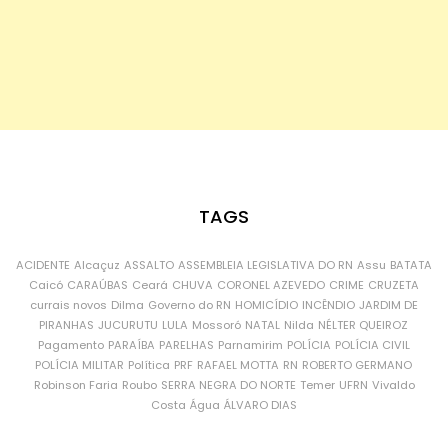
TAGS
ACIDENTE
Alcaçuz
ASSALTO
ASSEMBLEIA LEGISLATIVA DO RN
Assu
BATATA
Caicó
CARAÚBAS
Ceará
CHUVA
CORONEL AZEVEDO
CRIME
CRUZETA
currais novos
Dilma
Governo do RN
HOMICÍDIO
INCÊNDIO
JARDIM DE
PIRANHAS
JUCURUTU
LULA
Mossoró
NATAL
Nilda
NÉLTER QUEIROZ
Pagamento
PARAÍBA
PARELHAS
Parnamirim
POLÍCIA
POLÍCIA CIVIL
POLÍCIA MILITAR
Política
PRF
RAFAEL MOTTA
RN
ROBERTO GERMANO
Robinson Faria
Roubo
SERRA NEGRA DO NORTE
Temer
UFRN
Vivaldo
Costa
Água
ÁLVARO DIAS