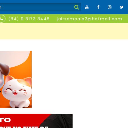
(84) 9 8173 8448
jairsampaio2@hotmail.com