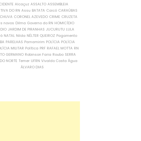
CIDENTE
Alcaçuz
ASSALTO
ASSEMBLEIA
ATIVA DO RN
Assu
BATATA
Caicó
CARAÚBAS
CHUVA
CORONEL AZEVEDO
CRIME
CRUZETA
is novos
Dilma
Governo do RN
HOMICÍDIO
NDIO
JARDIM DE PIRANHAS
JUCURUTU
LULA
ró
NATAL
Nilda
NÉLTER QUEIROZ
Pagamento
ÍBA
PARELHAS
Parnamirim
POLÍCIA
POLÍCIA
LÍCIA MILITAR
Política
PRF
RAFAEL MOTTA
RN
RTO GERMANO
Robinson Faria
Roubo
SERRA
DO NORTE
Temer
UFRN
Vivaldo Costa
Água
ÁLVARO DIAS