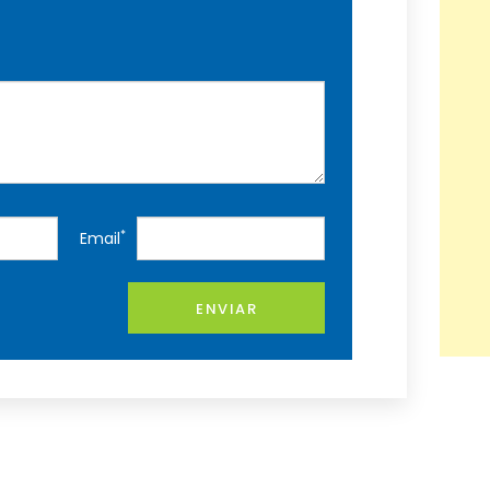
*
Email
ENVIAR