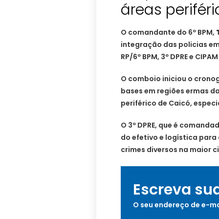
áreas perifér
O comandante do 6º BPM,
integração das policias em
RP/6º BPM, 3º DPRE e CIPA
O comboio iniciou o crono
bases em regiões ermas da 
periférico de Caicó, espec
O 3º DPRE, que é comandado
do efetivo e logística para
crimes diversos na maior c
Escreva su
O seu endereço de e-ma