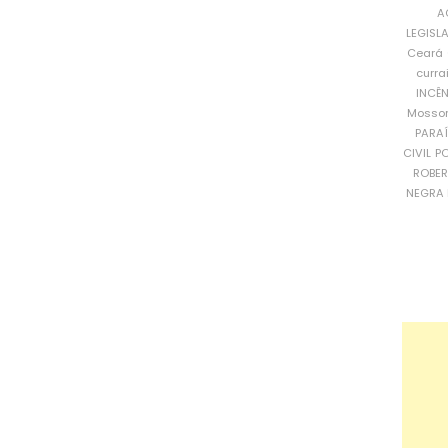
A
LEGISL
Ceará
curra
INCÊ
Mosso
PARA
CIVIL
PO
ROBE
NEGRA 