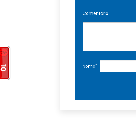
Comentário
*
Nome