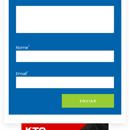
*
Nome
*
Email
ENVIAR