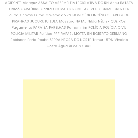
ACIDENTE
Alcaçuz
ASSALTO
ASSEMBLEIA LEGISLATIVA DO RN
Assu
BATATA
Caicó
CARAÚBAS
Ceará
CHUVA
CORONEL AZEVEDO
CRIME
CRUZETA
currais novos
Dilma
Governo do RN
HOMICÍDIO
INCÊNDIO
JARDIM DE
PIRANHAS
JUCURUTU
LULA
Mossoró
NATAL
Nilda
NÉLTER QUEIROZ
Pagamento
PARAÍBA
PARELHAS
Parnamirim
POLÍCIA
POLÍCIA CIVIL
POLÍCIA MILITAR
Política
PRF
RAFAEL MOTTA
RN
ROBERTO GERMANO
Robinson Faria
Roubo
SERRA NEGRA DO NORTE
Temer
UFRN
Vivaldo
Costa
Água
ÁLVARO DIAS