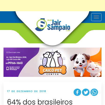
T
o
g
g
l
e
n
a
v
i
g
a
t
i
o
n
17 DE DEZEMBRO DE 2018
64% dos brasileiros