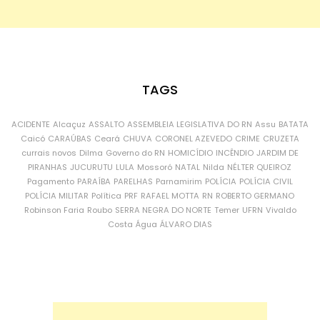
TAGS
ACIDENTE
Alcaçuz
ASSALTO
ASSEMBLEIA LEGISLATIVA DO RN
Assu
BATATA
Caicó
CARAÚBAS
Ceará
CHUVA
CORONEL AZEVEDO
CRIME
CRUZETA
currais novos
Dilma
Governo do RN
HOMICÍDIO
INCÊNDIO
JARDIM DE
PIRANHAS
JUCURUTU
LULA
Mossoró
NATAL
Nilda
NÉLTER QUEIROZ
Pagamento
PARAÍBA
PARELHAS
Parnamirim
POLÍCIA
POLÍCIA CIVIL
POLÍCIA MILITAR
Política
PRF
RAFAEL MOTTA
RN
ROBERTO GERMANO
Robinson Faria
Roubo
SERRA NEGRA DO NORTE
Temer
UFRN
Vivaldo
Costa
Água
ÁLVARO DIAS