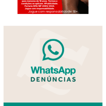
Jogue com responsabilidade. 18+