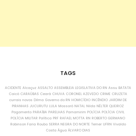
TAGS
ACIDENTE
Alcaçuz
ASSALTO
ASSEMBLEIA LEGISLATIVA DO RN
Assu
BATATA
Caicó
CARAÚBAS
Ceará
CHUVA
CORONEL AZEVEDO
CRIME
CRUZETA
currais novos
Dilma
Governo do RN
HOMICÍDIO
INCÊNDIO
JARDIM DE
PIRANHAS
JUCURUTU
LULA
Mossoró
NATAL
Nilda
NÉLTER QUEIROZ
Pagamento
PARAÍBA
PARELHAS
Parnamirim
POLÍCIA
POLÍCIA CIVIL
POLÍCIA MILITAR
Política
PRF
RAFAEL MOTTA
RN
ROBERTO GERMANO
Robinson Faria
Roubo
SERRA NEGRA DO NORTE
Temer
UFRN
Vivaldo
Costa
Água
ÁLVARO DIAS