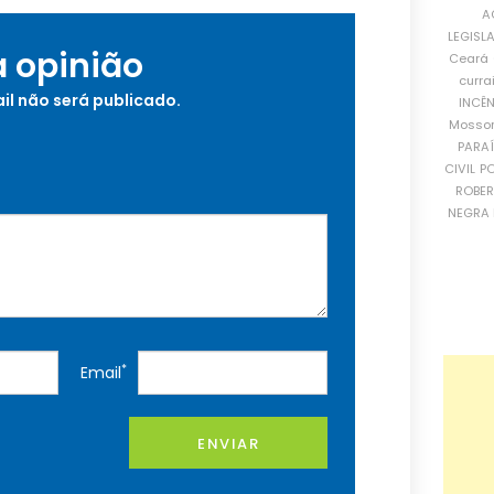
A
LEGISL
a opinião
Ceará
curra
il não será publicado.
INCÊ
Mosso
PARA
CIVIL
PO
ROBE
NEGRA 
*
Email
ENVIAR