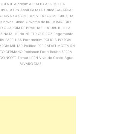
CIDENTE
Alcaçuz
ASSALTO
ASSEMBLEIA
ATIVA DO RN
Assu
BATATA
Caicó
CARAÚBAS
CHUVA
CORONEL AZEVEDO
CRIME
CRUZETA
is novos
Dilma
Governo do RN
HOMICÍDIO
NDIO
JARDIM DE PIRANHAS
JUCURUTU
LULA
ró
NATAL
Nilda
NÉLTER QUEIROZ
Pagamento
ÍBA
PARELHAS
Parnamirim
POLÍCIA
POLÍCIA
LÍCIA MILITAR
Política
PRF
RAFAEL MOTTA
RN
RTO GERMANO
Robinson Faria
Roubo
SERRA
DO NORTE
Temer
UFRN
Vivaldo Costa
Água
ÁLVARO DIAS