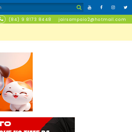
(84) 9 8173 8448
jairsampaio2@hotmail.com