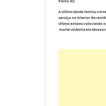
Ponto 40.
A vítima ainda tentou corr
serviço no interior da res
vítima estava colocando a f
morte violenta em Mossoró