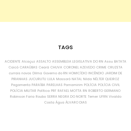
TAGS
ACIDENTE
Alcaçuz
ASSALTO
ASSEMBLEIA LEGISLATIVA DO RN
Assu
BATATA
Caicó
CARAÚBAS
Ceará
CHUVA
CORONEL AZEVEDO
CRIME
CRUZETA
currais novos
Dilma
Governo do RN
HOMICÍDIO
INCÊNDIO
JARDIM DE
PIRANHAS
JUCURUTU
LULA
Mossoró
NATAL
Nilda
NÉLTER QUEIROZ
Pagamento
PARAÍBA
PARELHAS
Parnamirim
POLÍCIA
POLÍCIA CIVIL
POLÍCIA MILITAR
Política
PRF
RAFAEL MOTTA
RN
ROBERTO GERMANO
Robinson Faria
Roubo
SERRA NEGRA DO NORTE
Temer
UFRN
Vivaldo
Costa
Água
ÁLVARO DIAS