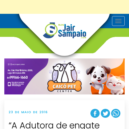
T
o
g
g
l
e
n
a
v
i
g
a
t
i
o
n
23 DE MAIO DE 2016
“A Adutora de engate