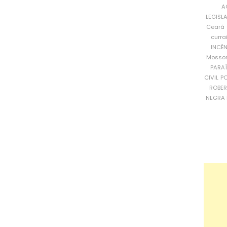
A
LEGISL
Ceará
curra
INCÊ
Mosso
PARA
CIVIL
PO
ROBE
NEGRA 