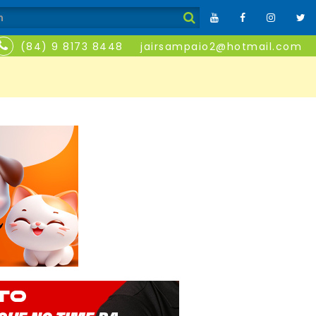
(84) 9 8173 8448
jairsampaio2@hotmail.com