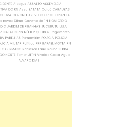
CIDENTE
Alcaçuz
ASSALTO
ASSEMBLEIA
ATIVA DO RN
Assu
BATATA
Caicó
CARAÚBAS
CHUVA
CORONEL AZEVEDO
CRIME
CRUZETA
is novos
Dilma
Governo do RN
HOMICÍDIO
NDIO
JARDIM DE PIRANHAS
JUCURUTU
LULA
ró
NATAL
Nilda
NÉLTER QUEIROZ
Pagamento
ÍBA
PARELHAS
Parnamirim
POLÍCIA
POLÍCIA
LÍCIA MILITAR
Política
PRF
RAFAEL MOTTA
RN
RTO GERMANO
Robinson Faria
Roubo
SERRA
DO NORTE
Temer
UFRN
Vivaldo Costa
Água
ÁLVARO DIAS