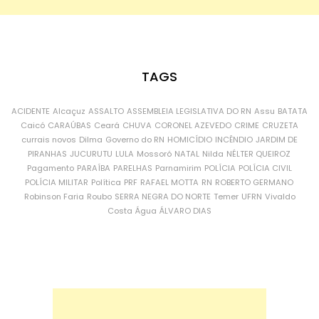
TAGS
ACIDENTE
Alcaçuz
ASSALTO
ASSEMBLEIA LEGISLATIVA DO RN
Assu
BATATA
Caicó
CARAÚBAS
Ceará
CHUVA
CORONEL AZEVEDO
CRIME
CRUZETA
currais novos
Dilma
Governo do RN
HOMICÍDIO
INCÊNDIO
JARDIM DE
PIRANHAS
JUCURUTU
LULA
Mossoró
NATAL
Nilda
NÉLTER QUEIROZ
Pagamento
PARAÍBA
PARELHAS
Parnamirim
POLÍCIA
POLÍCIA CIVIL
POLÍCIA MILITAR
Política
PRF
RAFAEL MOTTA
RN
ROBERTO GERMANO
Robinson Faria
Roubo
SERRA NEGRA DO NORTE
Temer
UFRN
Vivaldo
Costa
Água
ÁLVARO DIAS