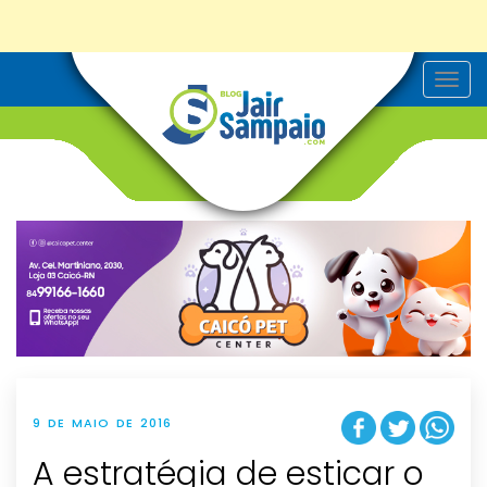
T
o
g
g
l
e
n
a
v
i
g
a
t
i
o
n
9 DE MAIO DE 2016
A estratégia de esticar o