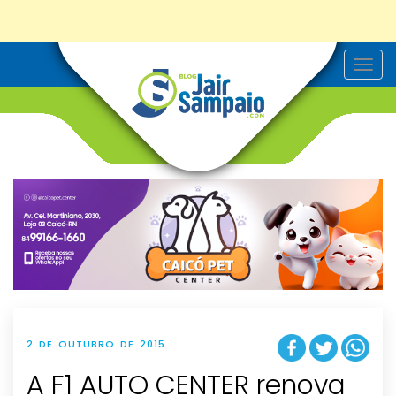
T
o
g
g
l
e
n
a
v
i
g
a
t
i
o
n
2 DE OUTUBRO DE 2015
A F1 AUTO CENTER renova