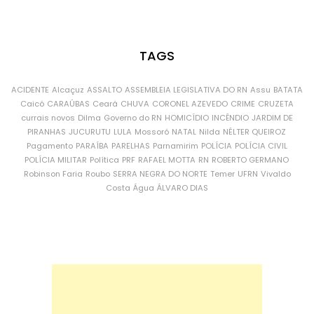
TAGS
ACIDENTE
Alcaçuz
ASSALTO
ASSEMBLEIA LEGISLATIVA DO RN
Assu
BATATA
Caicó
CARAÚBAS
Ceará
CHUVA
CORONEL AZEVEDO
CRIME
CRUZETA
currais novos
Dilma
Governo do RN
HOMICÍDIO
INCÊNDIO
JARDIM DE
PIRANHAS
JUCURUTU
LULA
Mossoró
NATAL
Nilda
NÉLTER QUEIROZ
Pagamento
PARAÍBA
PARELHAS
Parnamirim
POLÍCIA
POLÍCIA CIVIL
POLÍCIA MILITAR
Política
PRF
RAFAEL MOTTA
RN
ROBERTO GERMANO
Robinson Faria
Roubo
SERRA NEGRA DO NORTE
Temer
UFRN
Vivaldo
Costa
Água
ÁLVARO DIAS