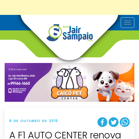
T
o
g
g
l
e
n
a
v
i
g
a
t
i
o
n
8 DE OUTUBRO DE 2015
A F1 AUTO CENTER renova