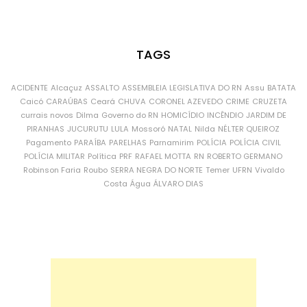
TAGS
ACIDENTE
Alcaçuz
ASSALTO
ASSEMBLEIA LEGISLATIVA DO RN
Assu
BATATA
Caicó
CARAÚBAS
Ceará
CHUVA
CORONEL AZEVEDO
CRIME
CRUZETA
currais novos
Dilma
Governo do RN
HOMICÍDIO
INCÊNDIO
JARDIM DE
PIRANHAS
JUCURUTU
LULA
Mossoró
NATAL
Nilda
NÉLTER QUEIROZ
Pagamento
PARAÍBA
PARELHAS
Parnamirim
POLÍCIA
POLÍCIA CIVIL
POLÍCIA MILITAR
Política
PRF
RAFAEL MOTTA
RN
ROBERTO GERMANO
Robinson Faria
Roubo
SERRA NEGRA DO NORTE
Temer
UFRN
Vivaldo
Costa
Água
ÁLVARO DIAS