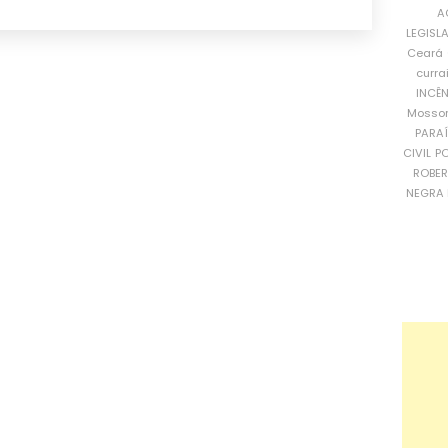
A
LEGISL
Ceará
curra
INCÊ
Mosso
PARA
CIVIL
PO
ROBE
NEGRA 