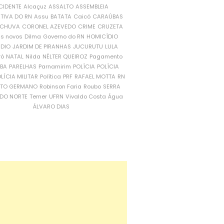
CIDENTE
Alcaçuz
ASSALTO
ASSEMBLEIA
ATIVA DO RN
Assu
BATATA
Caicó
CARAÚBAS
CHUVA
CORONEL AZEVEDO
CRIME
CRUZETA
is novos
Dilma
Governo do RN
HOMICÍDIO
NDIO
JARDIM DE PIRANHAS
JUCURUTU
LULA
ró
NATAL
Nilda
NÉLTER QUEIROZ
Pagamento
ÍBA
PARELHAS
Parnamirim
POLÍCIA
POLÍCIA
LÍCIA MILITAR
Política
PRF
RAFAEL MOTTA
RN
RTO GERMANO
Robinson Faria
Roubo
SERRA
DO NORTE
Temer
UFRN
Vivaldo Costa
Água
ÁLVARO DIAS