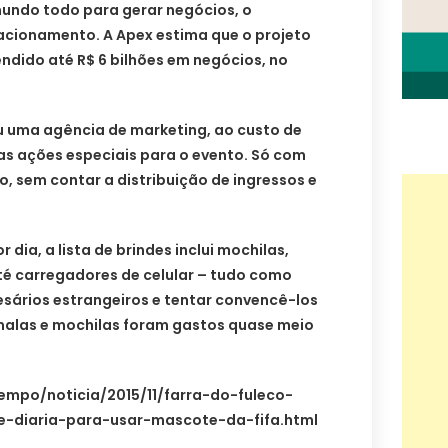
undo todo para gerar negócios, o
cionamento. A Apex estima que o projeto
ndido até R$ 6 bilhões em negócios, no
ou uma agência de marketing, ao custo de
r as ações especiais para o evento. Só com
ão, sem contar a distribuição de ingressos e
r dia, a lista de brindes inclui mochilas,
té carregadores de celular – tudo como
sários estrangeiros e tentar convencê-los
malas e mochilas foram gastos quase meio
empo/noticia/2015/11/farra-do-fuleco-
-diaria-para-usar-mascote-da-fifa.html