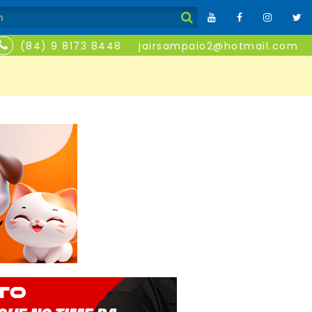
(84) 9 8173 8448
jairsampaio2@hotmail.com