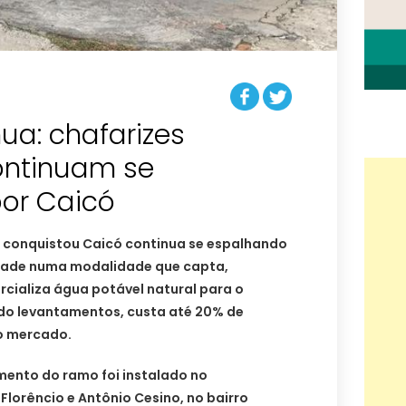
nua: chafarizes
ontinuam se
or Caicó
 conquistou Caicó continua se espalhando
idade numa modalidade que capta,
rcializa água potável natural para o
o levantamentos, custa até 20% de
o mercado.
ento do ramo foi instalado no
lorêncio e Antônio Cesino, no bairro