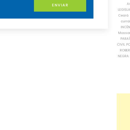
A
ENVIAR
LEGISL
Ceará
curra
INCÊ
Mosso
PARA
CIVIL
PO
ROBE
NEGRA 