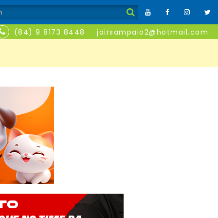
(84) 9 8173 8448
jairsampaio2@hotmail.com