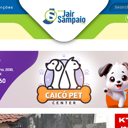
eições