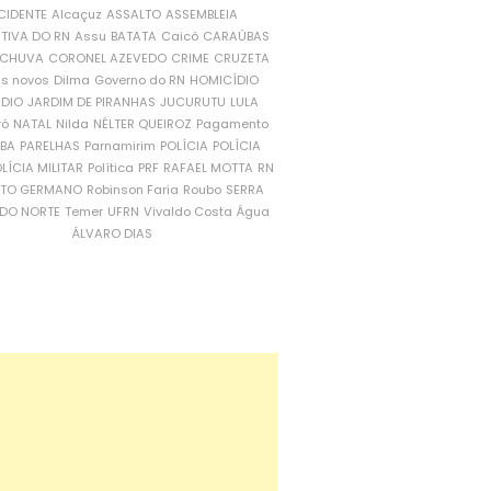
CIDENTE
Alcaçuz
ASSALTO
ASSEMBLEIA
ATIVA DO RN
Assu
BATATA
Caicó
CARAÚBAS
CHUVA
CORONEL AZEVEDO
CRIME
CRUZETA
is novos
Dilma
Governo do RN
HOMICÍDIO
NDIO
JARDIM DE PIRANHAS
JUCURUTU
LULA
ró
NATAL
Nilda
NÉLTER QUEIROZ
Pagamento
ÍBA
PARELHAS
Parnamirim
POLÍCIA
POLÍCIA
LÍCIA MILITAR
Política
PRF
RAFAEL MOTTA
RN
RTO GERMANO
Robinson Faria
Roubo
SERRA
DO NORTE
Temer
UFRN
Vivaldo Costa
Água
ÁLVARO DIAS