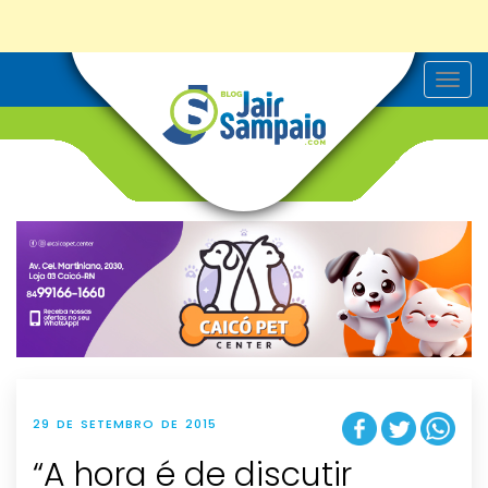
T
o
g
g
l
e
n
a
v
i
g
a
t
i
o
n
29 DE SETEMBRO DE 2015
“A hora é de discutir