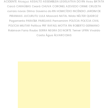
ACIDENTE
Alcaçuz
ASSALTO
ASSEMBLEIA LEGISLATIVA DO RN
Assu
BATATA
Caicó
CARAÚBAS
Ceará
CHUVA
CORONEL AZEVEDO
CRIME
CRUZETA
currais novos
Dilma
Governo do RN
HOMICÍDIO
INCÊNDIO
JARDIM DE
PIRANHAS
JUCURUTU
LULA
Mossoró
NATAL
Nilda
NÉLTER QUEIROZ
Pagamento
PARAÍBA
PARELHAS
Parnamirim
POLÍCIA
POLÍCIA CIVIL
POLÍCIA MILITAR
Política
PRF
RAFAEL MOTTA
RN
ROBERTO GERMANO
Robinson Faria
Roubo
SERRA NEGRA DO NORTE
Temer
UFRN
Vivaldo
Costa
Água
ÁLVARO DIAS