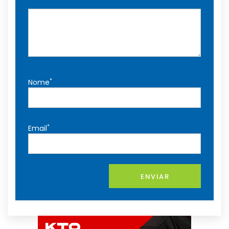
*
Nome
*
Email
ENVIAR