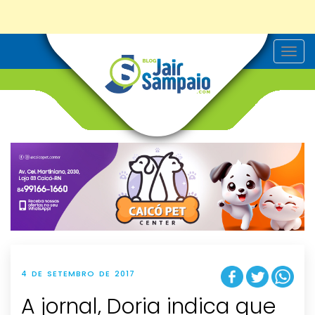
T
o
g
g
l
e
n
a
v
i
g
a
t
i
o
n
4 DE SETEMBRO DE 2017
A jornal, Doria indica que