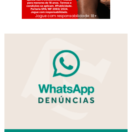
Jogue com responsabilidade. 18+