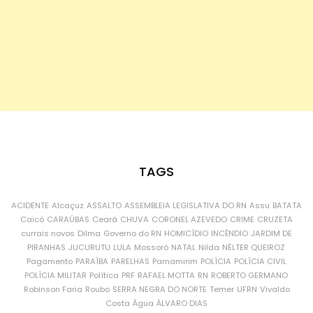
TAGS
ACIDENTE
Alcaçuz
ASSALTO
ASSEMBLEIA LEGISLATIVA DO RN
Assu
BATATA
Caicó
CARAÚBAS
Ceará
CHUVA
CORONEL AZEVEDO
CRIME
CRUZETA
currais novos
Dilma
Governo do RN
HOMICÍDIO
INCÊNDIO
JARDIM DE
PIRANHAS
JUCURUTU
LULA
Mossoró
NATAL
Nilda
NÉLTER QUEIROZ
Pagamento
PARAÍBA
PARELHAS
Parnamirim
POLÍCIA
POLÍCIA CIVIL
POLÍCIA MILITAR
Política
PRF
RAFAEL MOTTA
RN
ROBERTO GERMANO
Robinson Faria
Roubo
SERRA NEGRA DO NORTE
Temer
UFRN
Vivaldo
Costa
Água
ÁLVARO DIAS