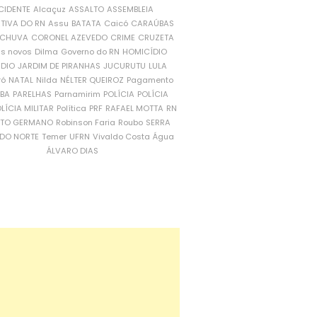
CIDENTE
Alcaçuz
ASSALTO
ASSEMBLEIA
ATIVA DO RN
Assu
BATATA
Caicó
CARAÚBAS
CHUVA
CORONEL AZEVEDO
CRIME
CRUZETA
is novos
Dilma
Governo do RN
HOMICÍDIO
NDIO
JARDIM DE PIRANHAS
JUCURUTU
LULA
ró
NATAL
Nilda
NÉLTER QUEIROZ
Pagamento
ÍBA
PARELHAS
Parnamirim
POLÍCIA
POLÍCIA
LÍCIA MILITAR
Política
PRF
RAFAEL MOTTA
RN
RTO GERMANO
Robinson Faria
Roubo
SERRA
DO NORTE
Temer
UFRN
Vivaldo Costa
Água
ÁLVARO DIAS