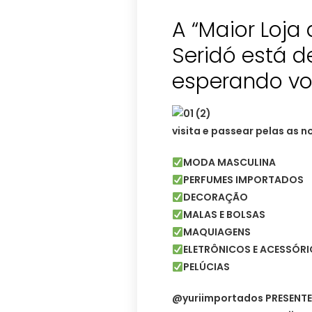
A “Maior Loja
Seridó está d
esperando vo
visita e passear pelas as 
MODA MASCULINA
PERFUMES IMPORTADOS
DECORAÇÃO
MALAS E BOLSAS
MAQUIAGENS
ELETRÔNICOS E ACESSÓR
PELÚCIAS
@yuriimportados PRESENTES