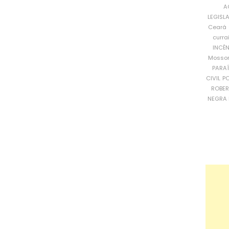
A
LEGISL
Ceará
curra
INCÊ
Mosso
PARA
CIVIL
PO
ROBE
NEGRA 