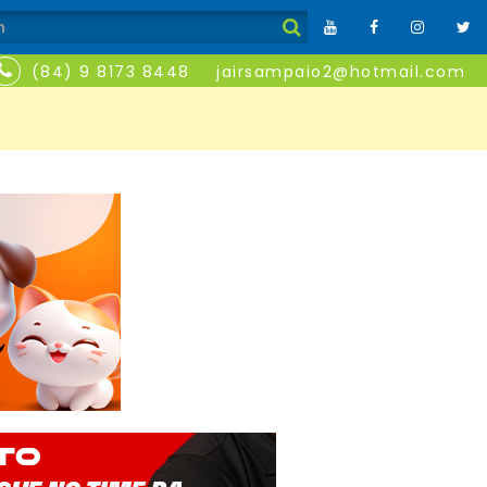
(84) 9 8173 8448
jairsampaio2@hotmail.com