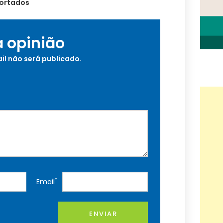
portados
a opinião
il não será publicado.
*
Email
ENVIAR