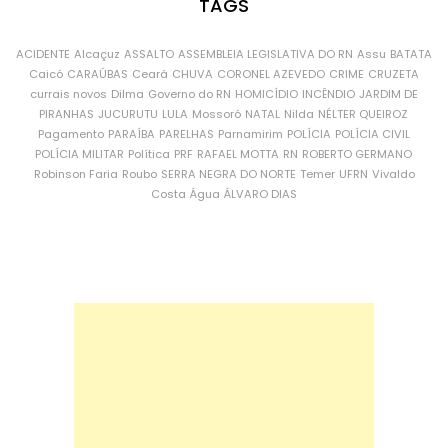
TAGS
ACIDENTE
Alcaçuz
ASSALTO
ASSEMBLEIA LEGISLATIVA DO RN
Assu
BATATA
Caicó
CARAÚBAS
Ceará
CHUVA
CORONEL AZEVEDO
CRIME
CRUZETA
currais novos
Dilma
Governo do RN
HOMICÍDIO
INCÊNDIO
JARDIM DE
PIRANHAS
JUCURUTU
LULA
Mossoró
NATAL
Nilda
NÉLTER QUEIROZ
Pagamento
PARAÍBA
PARELHAS
Parnamirim
POLÍCIA
POLÍCIA CIVIL
POLÍCIA MILITAR
Política
PRF
RAFAEL MOTTA
RN
ROBERTO GERMANO
Robinson Faria
Roubo
SERRA NEGRA DO NORTE
Temer
UFRN
Vivaldo
Costa
Água
ÁLVARO DIAS