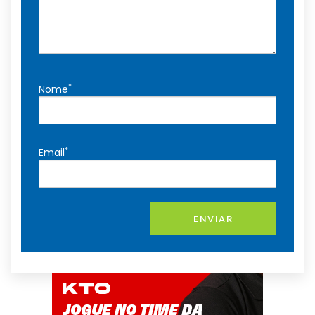
*
Nome
*
Email
ENVIAR