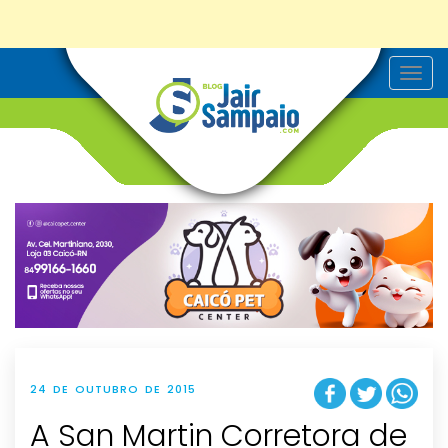
T
o
g
g
l
e
n
a
v
i
g
a
t
i
o
n
24 DE OUTUBRO DE 2015
A San Martin Corretora de