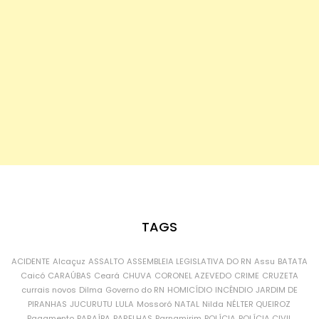
TAGS
ACIDENTE
Alcaçuz
ASSALTO
ASSEMBLEIA LEGISLATIVA DO RN
Assu
BATATA
Caicó
CARAÚBAS
Ceará
CHUVA
CORONEL AZEVEDO
CRIME
CRUZETA
currais novos
Dilma
Governo do RN
HOMICÍDIO
INCÊNDIO
JARDIM DE
PIRANHAS
JUCURUTU
LULA
Mossoró
NATAL
Nilda
NÉLTER QUEIROZ
Pagamento
PARAÍBA
PARELHAS
Parnamirim
POLÍCIA
POLÍCIA CIVIL