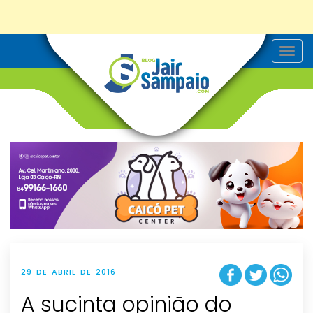
T
o
g
g
l
e
n
a
v
i
g
a
t
i
o
n
29 DE ABRIL DE 2016
A sucinta opinião do