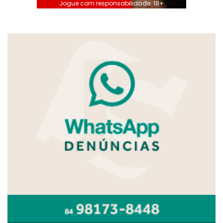
Jogue com responsabilidade. 18+