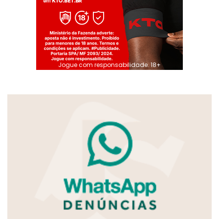
Jogue com responsabilidade. 18+