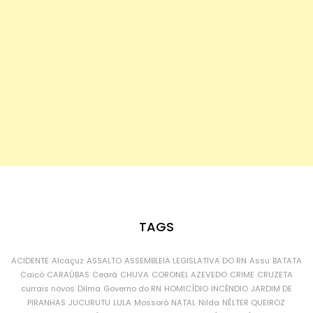
TAGS
ACIDENTE
Alcaçuz
ASSALTO
ASSEMBLEIA LEGISLATIVA DO RN
Assu
BATATA
Caicó
CARAÚBAS
Ceará
CHUVA
CORONEL AZEVEDO
CRIME
CRUZETA
currais novos
Dilma
Governo do RN
HOMICÍDIO
INCÊNDIO
JARDIM DE
PIRANHAS
JUCURUTU
LULA
Mossoró
NATAL
Nilda
NÉLTER QUEIROZ