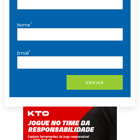
*
Nome
*
Email
ENVIAR