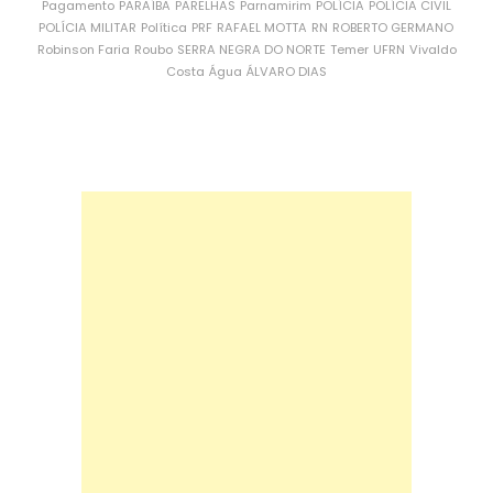
Pagamento
PARAÍBA
PARELHAS
Parnamirim
POLÍCIA
POLÍCIA CIVIL
POLÍCIA MILITAR
Política
PRF
RAFAEL MOTTA
RN
ROBERTO GERMANO
Robinson Faria
Roubo
SERRA NEGRA DO NORTE
Temer
UFRN
Vivaldo
Costa
Água
ÁLVARO DIAS