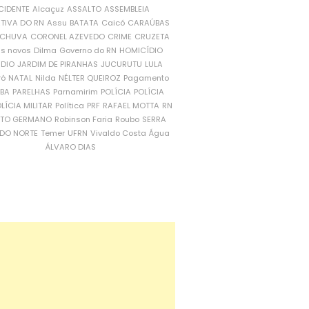
CIDENTE
Alcaçuz
ASSALTO
ASSEMBLEIA
ATIVA DO RN
Assu
BATATA
Caicó
CARAÚBAS
CHUVA
CORONEL AZEVEDO
CRIME
CRUZETA
is novos
Dilma
Governo do RN
HOMICÍDIO
NDIO
JARDIM DE PIRANHAS
JUCURUTU
LULA
ró
NATAL
Nilda
NÉLTER QUEIROZ
Pagamento
ÍBA
PARELHAS
Parnamirim
POLÍCIA
POLÍCIA
LÍCIA MILITAR
Política
PRF
RAFAEL MOTTA
RN
RTO GERMANO
Robinson Faria
Roubo
SERRA
DO NORTE
Temer
UFRN
Vivaldo Costa
Água
ÁLVARO DIAS