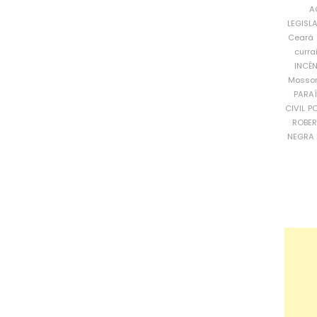
A
LEGISL
Ceará
curra
INCÊ
Mosso
PARA
CIVIL
PO
ROBE
NEGRA 