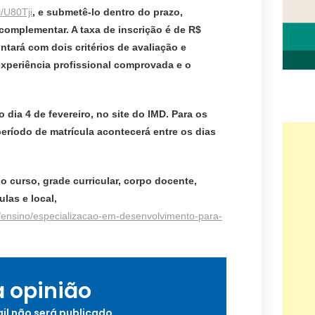
l/U80Tji
, e submetê-lo dentro do prazo,
omplementar. A taxa de inscrição é de R$
ntará com dois critérios de avaliação e
 experiência profissional comprovada e o
 dia 4 de fevereiro, no site do IMD. Para os
eríodo de matrícula acontecerá entre os dias
o curso, grade curricular, corpo docente,
las e local,
.br/ensino/especializacao-em-desenvolvimento-para-
a opinião
il não será publicado.