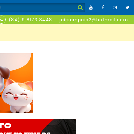
(84) 9 8173 8448
jairsampaio2@hotmail.com