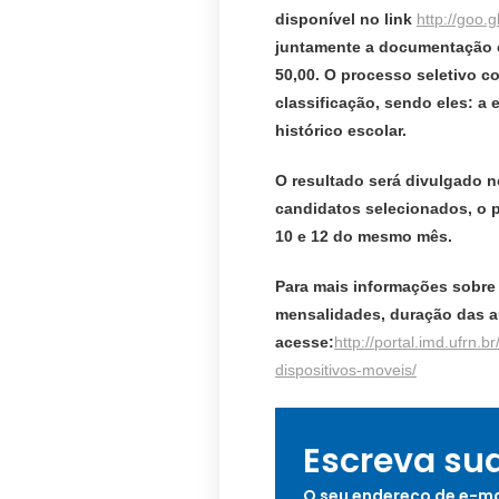
disponível no link
http://goo.g
juntamente a documentação c
50,00. O processo seletivo co
classificação, sendo eles: a
histórico escolar.
O resultado será divulgado no
candidatos selecionados, o p
10 e 12 do mesmo mês.
Para mais informações sobre 
mensalidades, duração das au
acesse:
http://portal.imd.ufrn
dispositivos-moveis/
Escreva su
O seu endereço de e-ma