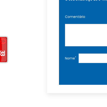
Comentário
*
Nome