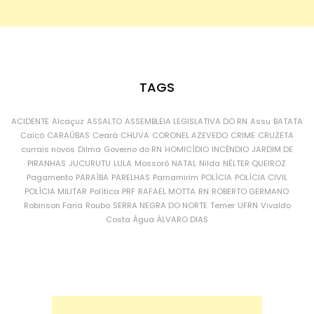
TAGS
ACIDENTE
Alcaçuz
ASSALTO
ASSEMBLEIA LEGISLATIVA DO RN
Assu
BATATA
Caicó
CARAÚBAS
Ceará
CHUVA
CORONEL AZEVEDO
CRIME
CRUZETA
currais novos
Dilma
Governo do RN
HOMICÍDIO
INCÊNDIO
JARDIM DE
PIRANHAS
JUCURUTU
LULA
Mossoró
NATAL
Nilda
NÉLTER QUEIROZ
Pagamento
PARAÍBA
PARELHAS
Parnamirim
POLÍCIA
POLÍCIA CIVIL
POLÍCIA MILITAR
Política
PRF
RAFAEL MOTTA
RN
ROBERTO GERMANO
Robinson Faria
Roubo
SERRA NEGRA DO NORTE
Temer
UFRN
Vivaldo
Costa
Água
ÁLVARO DIAS