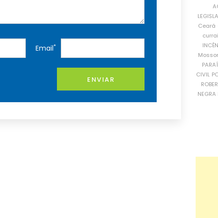
A
LEGISL
Ceará
curra
INCÊ
*
Email
Mosso
PARA
CIVIL
PO
ENVIAR
ROBE
NEGRA 