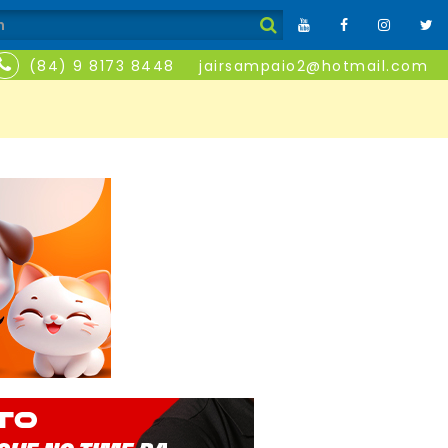
(84) 9 8173 8448
jairsampaio2@hotmail.com