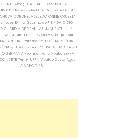
CIDENTE
Alcaçuz
ASSALTO
ASSEMBLEIA
ATIVA DO RN
Assu
BATATA
Caicó
CARAÚBAS
CHUVA
CORONEL AZEVEDO
CRIME
CRUZETA
is novos
Dilma
Governo do RN
HOMICÍDIO
NDIO
JARDIM DE PIRANHAS
JUCURUTU
LULA
ró
NATAL
Nilda
NÉLTER QUEIROZ
Pagamento
ÍBA
PARELHAS
Parnamirim
POLÍCIA
POLÍCIA
LÍCIA MILITAR
Política
PRF
RAFAEL MOTTA
RN
RTO GERMANO
Robinson Faria
Roubo
SERRA
DO NORTE
Temer
UFRN
Vivaldo Costa
Água
ÁLVARO DIAS