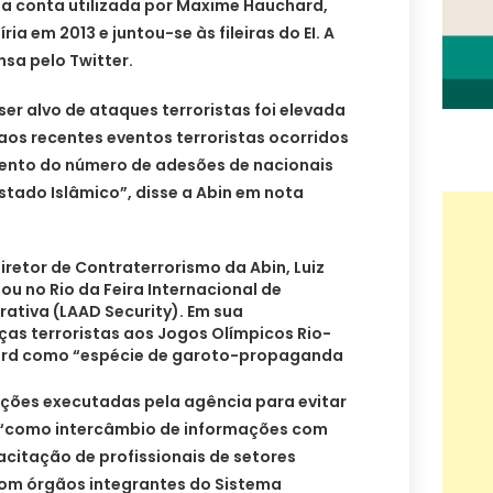
da conta utilizada por Maxime Hauchard,
ria em 2013 e juntou-se às fileiras do EI. A
sa pelo Twitter.
ser alvo de ataques terroristas foi elevada
aos recentes eventos terroristas ocorridos
ento do número de adesões de nacionais
Estado Islâmico”, disse a Abin em nota
iretor de Contraterrorismo da Abin, Luiz
pou no Rio da Feira Internacional de
ativa (LAAD Security). Em sua
s terroristas aos Jogos Olímpicos Rio-
hard como “espécie de garoto-propaganda
ações executadas pela agência para evitar
, “como intercâmbio de informações com
acitação de profissionais de setores
com órgãos integrantes do Sistema