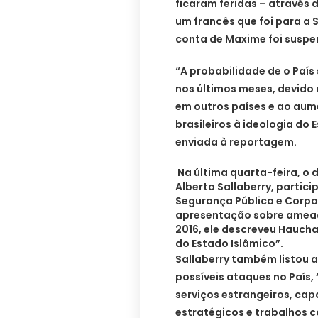
ficaram feridas – através 
um francês que foi para a Sí
conta de Maxime foi suspen
“A probabilidade de o País 
nos últimos meses, devido 
em outros países e ao aum
brasileiros à ideologia do 
enviada à reportagem.
Na última quarta-feira, o d
Alberto Sallaberry, partici
Segurança Pública e Corpor
apresentação sobre ameaça
2016, ele descreveu Hauc
do Estado Islâmico”.
Sallaberry também listou 
possíveis ataques no País
serviços estrangeiros, cap
estratégicos e trabalhos 