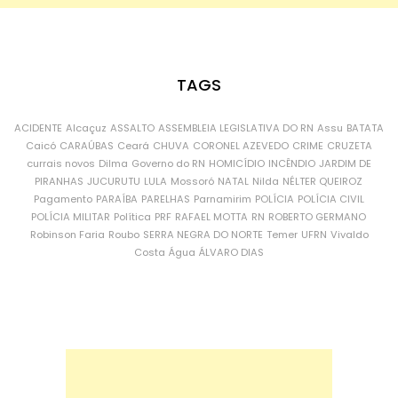
TAGS
ACIDENTE
Alcaçuz
ASSALTO
ASSEMBLEIA LEGISLATIVA DO RN
Assu
BATATA
Caicó
CARAÚBAS
Ceará
CHUVA
CORONEL AZEVEDO
CRIME
CRUZETA
currais novos
Dilma
Governo do RN
HOMICÍDIO
INCÊNDIO
JARDIM DE
PIRANHAS
JUCURUTU
LULA
Mossoró
NATAL
Nilda
NÉLTER QUEIROZ
Pagamento
PARAÍBA
PARELHAS
Parnamirim
POLÍCIA
POLÍCIA CIVIL
POLÍCIA MILITAR
Política
PRF
RAFAEL MOTTA
RN
ROBERTO GERMANO
Robinson Faria
Roubo
SERRA NEGRA DO NORTE
Temer
UFRN
Vivaldo
Costa
Água
ÁLVARO DIAS