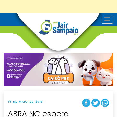
T
o
g
g
l
e
n
a
v
i
g
a
t
i
o
n
14 DE MAIO DE 2016
ABRAINC espera