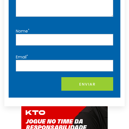
*
Nome
*
Email
ENVIAR