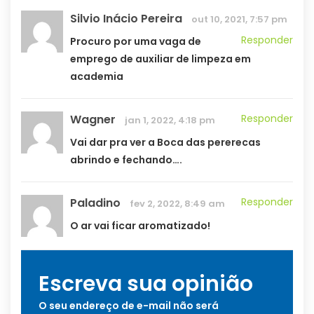
Silvio Inácio Pereira
out 10, 2021, 7:57 pm
Responder
Procuro por uma vaga de
emprego de auxiliar de limpeza em
academia
Wagner
Responder
jan 1, 2022, 4:18 pm
Vai dar pra ver a Boca das pererecas
abrindo e fechando….
Paladino
Responder
fev 2, 2022, 8:49 am
O ar vai ficar aromatizado!
Escreva sua opinião
O seu endereço de e-mail não será