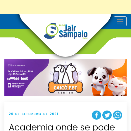
T
o
g
g
l
e
n
a
v
i
g
a
t
i
o
n
29 DE SETEMBRO DE 2021
Academia onde se pode