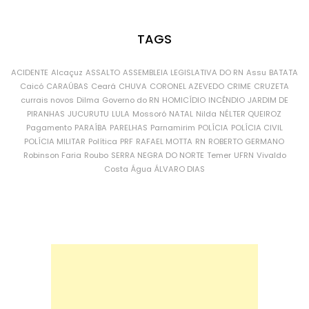
TAGS
ACIDENTE
Alcaçuz
ASSALTO
ASSEMBLEIA LEGISLATIVA DO RN
Assu
BATATA
Caicó
CARAÚBAS
Ceará
CHUVA
CORONEL AZEVEDO
CRIME
CRUZETA
currais novos
Dilma
Governo do RN
HOMICÍDIO
INCÊNDIO
JARDIM DE
PIRANHAS
JUCURUTU
LULA
Mossoró
NATAL
Nilda
NÉLTER QUEIROZ
Pagamento
PARAÍBA
PARELHAS
Parnamirim
POLÍCIA
POLÍCIA CIVIL
POLÍCIA MILITAR
Política
PRF
RAFAEL MOTTA
RN
ROBERTO GERMANO
Robinson Faria
Roubo
SERRA NEGRA DO NORTE
Temer
UFRN
Vivaldo
Costa
Água
ÁLVARO DIAS